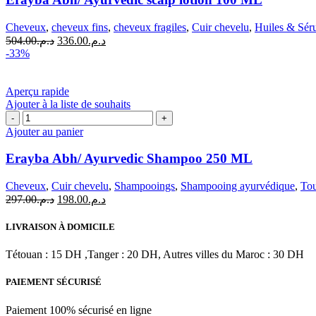
Ayurvedic
scalp
Cheveux
,
cheveux fins
,
cheveux fragiles
,
Cuir chevelu
,
Huiles & Sé
lotion
Le
Le
504.00
د.م.
336.00
د.م.
100
prix
prix
-33%
ML
initial
actuel
était :
est :
د.م.336.00.
د.م.504.00.
Aperçu rapide
Ajouter à la liste de souhaits
quantité
de
Ajouter au panier
Erayba
Abh/
Erayba Abh/ Ayurvedic Shampoo 250 ML
Ayurvedic
Shampoo
Cheveux
,
Cuir chevelu
,
Shampooings
,
Shampooing ayurvédique
,
Tou
250
Le
Le
297.00
د.م.
198.00
د.م.
ML
prix
prix
initial
actuel
LIVRAISON À DOMICILE
était :
est :
د.م.198.00.
د.م.297.00.
Tétouan : 15 DH ,Tanger : 20 DH, Autres villes du Maroc : 30 DH
PAIEMENT SÉCURISÉ
Paiement 100% sécurisé en ligne