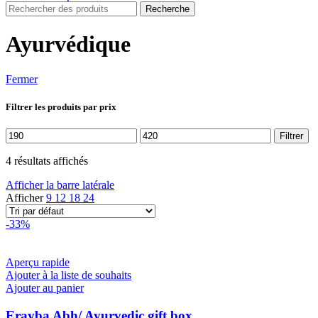
Recherche
Ayurvédique
Fermer
Filtrer les produits par prix
Prix
Prix
Filtrer
min
max
4 résultats affichés
Afficher la barre latérale
Afficher
9
12
18
24
-33%
Aperçu rapide
Ajouter à la liste de souhaits
Ajouter au panier
Erayba Abh/ Ayurvedic gift box