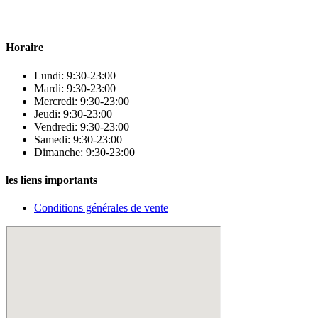
Para & beauty Tétouan votre destination pour la santé et le bien-être !
Horaire
Lundi: 9:30-23:00
Mardi: 9:30-23:00
Mercredi: 9:30-23:00
Jeudi: 9:30-23:00
Vendredi: 9:30-23:00
Samedi: 9:30-23:00
Dimanche: 9:30-23:00
les liens importants
Conditions générales de vente