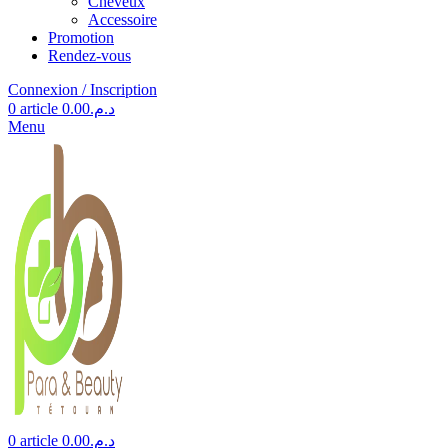
Cheveux
Accessoire
Promotion
Rendez-vous
Connexion / Inscription
0
article
0.00
د.م.
Menu
0
article
0.00
د.م.