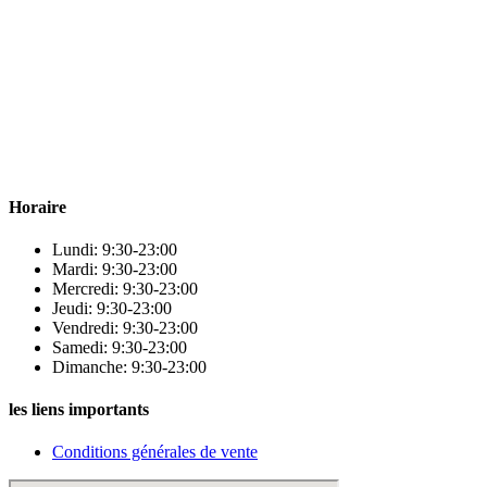
Para & beauty Tétouan votre destination pour la santé et le bien-être !
Horaire
Lundi: 9:30-23:00
Mardi: 9:30-23:00
Mercredi: 9:30-23:00
Jeudi: 9:30-23:00
Vendredi: 9:30-23:00
Samedi: 9:30-23:00
Dimanche: 9:30-23:00
les liens importants
Conditions générales de vente