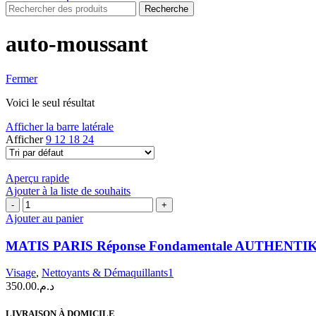
Recherche
auto-moussant
Fermer
Voici le seul résultat
Afficher la barre latérale
Afficher
9
12
18
24
Aperçu rapide
Ajouter à la liste de souhaits
quantité
de
Ajouter au panier
MATIS
PARIS
MATIS PARIS Réponse Fondamentale AUTHENTI
Réponse
Fondamentale
Visage
,
Nettoyants & Démaquillants1
AUTHENTIK-
350.00
د.م.
FOAM
150
LIVRAISON À DOMICILE