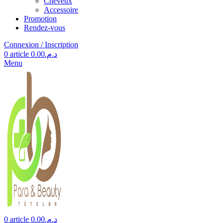
Cheveux
Accessoire
Promotion
Rendez-vous
Connexion / Inscription
0
article
0.00
د.م.
Menu
0
article
0.00
د.م.