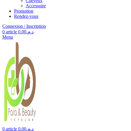
Cheveux
Accessoire
Promotion
Rendez-vous
Connexion / Inscription
0
article
0.00
د.م.
Menu
0
article
0.00
د.م.