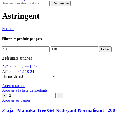
Recherche
Astringent
Fermer
Filtrer les produits par prix
Prix
Prix
Filtrer
min
max
2 résultats affichés
Afficher la barre latérale
Afficher
9
12
18
24
Aperçu rapide
Ajouter à la liste de souhaits
quantité
de
Ajouter au panier
Ziaja
–
Ziaja –Manuka Tree Gel Nettoyant Normalisant | 20
Manuka