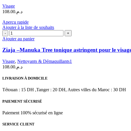
Tree
Visage
Gel
108.00
د.م.
Nettoyant
Normalisant
Aperçu rapide
|
Ajouter à la liste de souhaits
200
quantité
ml
de
Ajouter au panier
Ziaja
–
Ziaja –Manuka Tree tonique astringent pour le visage
Manuka
Tree
Visage
,
Nettoyants & Démaquillants1
tonique
108.00
د.م.
astringent
pour
LIVRAISON À DOMICILE
le
visage
Tétouan : 15 DH ,Tanger : 20 DH, Autres villes du Maroc : 30 DH
|
200
ml
PAIEMENT SÉCURISÉ
Paiement 100% sécurisé en ligne
SERVICE CLIENT