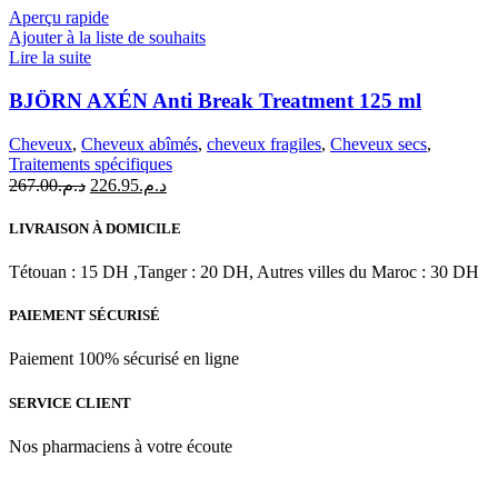
Aperçu rapide
Ajouter à la liste de souhaits
Lire la suite
BJÖRN AXÉN Anti Break Treatment 125 ml
Cheveux
,
Cheveux abîmés
,
cheveux fragiles
,
Cheveux secs
,
Traitements spécifiques
Le
Le
267.00
د.م.
226.95
د.م.
prix
prix
initial
actuel
LIVRAISON À DOMICILE
était :
est :
د.م.226.95.
د.م.267.00.
Tétouan : 15 DH ,Tanger : 20 DH, Autres villes du Maroc : 30 DH
PAIEMENT SÉCURISÉ
Paiement 100% sécurisé en ligne
SERVICE CLIENT
Nos pharmaciens à votre écoute