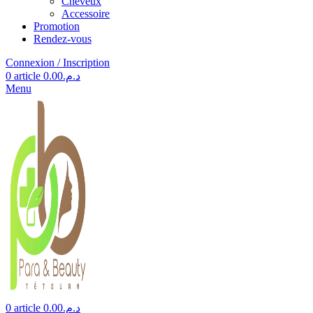
Cheveux
Accessoire
Promotion
Rendez-vous
Connexion / Inscription
0
article
0.00
د.م.
Menu
0
article
0.00
د.م.