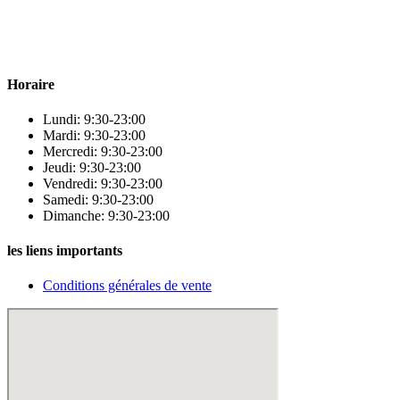
Para & beauty Tétouan votre destination pour la santé et le bien-être !
Horaire
Lundi: 9:30-23:00
Mardi: 9:30-23:00
Mercredi: 9:30-23:00
Jeudi: 9:30-23:00
Vendredi: 9:30-23:00
Samedi: 9:30-23:00
Dimanche: 9:30-23:00
les liens importants
Conditions générales de vente