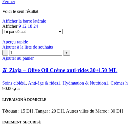
Fermer
Voici le seul résultat
Afficher la barre latérale
Afficher
9
12
18
24
Aperçu rapide
Ajouter à la liste de souhaits
quantité
de
Ajouter au panier
🫒
🫒 Ziaja – Olive Oil Crème anti-rides 30+| 50 ML
Ziaja
–
Olive
Soins ciblés1
,
Anti-âge & rides1
,
Hydratation & Nutrition1
,
Crèmes h
Oil
90.00
د.م.
Crème
anti-
LIVRAISON À DOMICILE
rides
30+|
Tétouan : 15 DH ,Tanger : 20 DH, Autres villes du Maroc : 30 DH
50
ML
PAIEMENT SÉCURISÉ