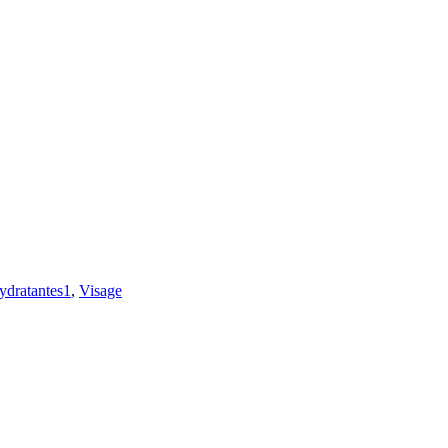
ydratantes1
,
Visage