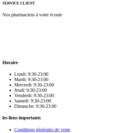
SERVICE CLIENT
Nos pharmaciens à votre écoute
Para & beauty Tétouan votre destination pour la santé et le bien-être
! Nous sommes fiers d’offrir une vaste sélection de produits de
qualité pour répondre à tous vos besoins en matière de santé et de
beauté.
Horaire
Lundi: 9:30-23:00
Mardi: 9:30-23:00
Mercredi: 9:30-23:00
Jeudi: 9:30-23:00
Vendredi: 9:30-23:00
Samedi: 9:30-23:00
Dimanche: 9:30-23:00
les liens importants
Conditions générales de vente