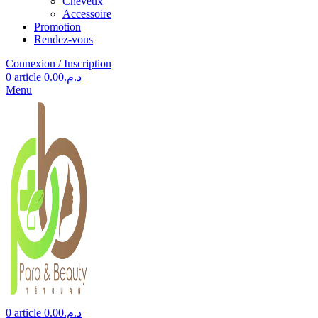
Cheveux
Accessoire
Promotion
Rendez-vous
Connexion / Inscription
0
article
0.00
د.م.
Menu
0
article
0.00
د.م.