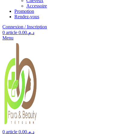
Cheveux
Accessoire
Promotion
Rendez-vous
Connexion / Inscription
0
article
0.00
د.م.
Menu
0
article
0.00
د.م.