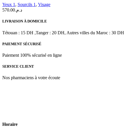
Conditioner
Yeux 1
,
Sourcils 1
,
Visage
1.5
570.00
د.م.
ML
LIVRAISON À DOMICILE
Tétouan : 15 DH ,Tanger : 20 DH, Autres villes du Maroc : 30 DH
PAIEMENT SÉCURISÉ
Paiement 100% sécurisé en ligne
SERVICE CLIENT
Nos pharmaciens à votre écoute
Para & beauty Tétouan votre destination pour la santé et le bien-être
! Nous sommes fiers d’offrir une vaste sélection de produits de
qualité pour répondre à tous vos besoins en matière de santé et de
beauté.
Horaire