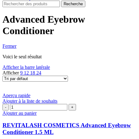
Recherche
Advanced Eyebrow
Conditioner
Fermer
Voici le seul résultat
Afficher la barre latérale
Afficher
9
12
18
24
Aperçu rapide
Ajouter à la liste de souhaits
quantité
de
Ajouter au panier
REVITALASH
COSMETICS
REVITALASH COSMETICS Advanced Eyebrow
Advanced
Conditioner 1.5 ML
Eyebrow