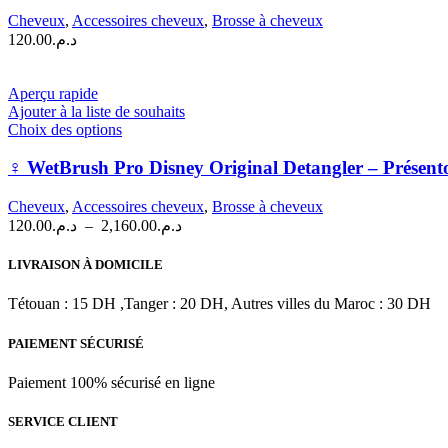
variations.
Cheveux
,
Accessoires cheveux
,
Brosse à cheveux
Les
120.00
د.م.
options
peuvent
être
Aperçu rapide
choisies
Ajouter à la liste de souhaits
sur
Ce
Choix des options
la
produit
page
a
‍♀️ WetBrush Pro Disney Original Detangler – Présento
du
plusieurs
produit
variations.
Cheveux
,
Accessoires cheveux
,
Brosse à cheveux
Les
Plage
120.00
د.م.
–
2,160.00
د.م.
options
de
peuvent
prix :
LIVRAISON À DOMICILE
être
د.م.120.00
choisies
à
Tétouan : 15 DH ,Tanger : 20 DH, Autres villes du Maroc : 30 DH
sur
د.م.2,160.00
la
PAIEMENT SÉCURISÉ
page
du
produit
Paiement 100% sécurisé en ligne
SERVICE CLIENT