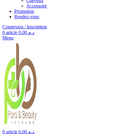
Cheveux
Accessoire
Promotion
Rendez-vous
Connexion / Inscription
0
article
0.00
د.م.
Menu
0
article
0.00
د.م.