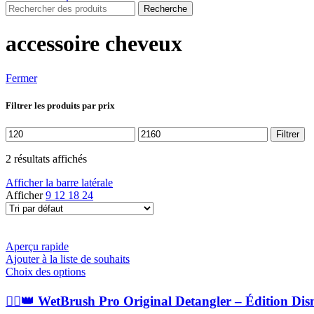
Recherche
accessoire cheveux
Fermer
Filtrer les produits par prix
Prix
Prix
Filtrer
min
max
2 résultats affichés
Afficher la barre latérale
Afficher
9
12
18
24
Aperçu rapide
Ajouter à la liste de souhaits
Ce
Choix des options
produit
a
💁‍♀️👑 WetBrush Pro Original Detangler – Édition Dis
plusieurs