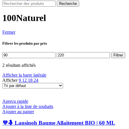
Recherche
100Naturel
Fermer
Filtrer les produits par prix
Prix
Prix
Filtrer
min
max
2 résultats affichés
Afficher la barre latérale
Afficher
9
12
18
24
Aperçu rapide
Ajouter à la liste de souhaits
Ajouter au panier
💜🤱 Lansinoh Baume Allaitement BIO | 60 ML