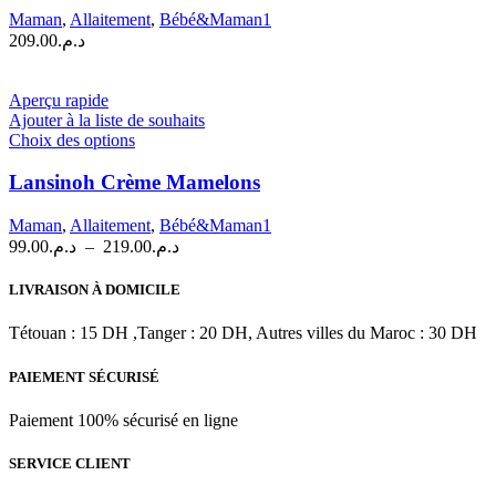
Maman
,
Allaitement
,
Bébé&Maman1
209.00
د.م.
Aperçu rapide
Ajouter à la liste de souhaits
Ce
Choix des options
produit
a
Lansinoh Crème Mamelons
plusieurs
variations.
Maman
,
Allaitement
,
Bébé&Maman1
Les
Plage
99.00
د.م.
–
219.00
د.م.
options
de
peuvent
prix :
LIVRAISON À DOMICILE
être
د.م.99.00
choisies
à
Tétouan : 15 DH ,Tanger : 20 DH, Autres villes du Maroc : 30 DH
sur
د.م.219.00
la
PAIEMENT SÉCURISÉ
page
du
produit
Paiement 100% sécurisé en ligne
SERVICE CLIENT