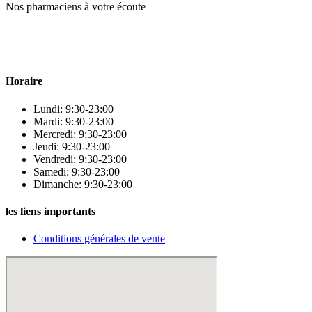
Nos pharmaciens à votre écoute
Para & beauty Tétouan votre destination pour la santé et le bien-être !
Horaire
Lundi: 9:30-23:00
Mardi: 9:30-23:00
Mercredi: 9:30-23:00
Jeudi: 9:30-23:00
Vendredi: 9:30-23:00
Samedi: 9:30-23:00
Dimanche: 9:30-23:00
les liens importants
Conditions générales de vente