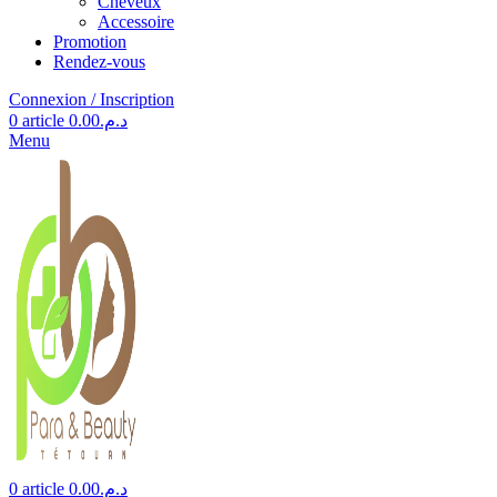
Cheveux
Accessoire
Promotion
Rendez-vous
Connexion / Inscription
0
article
0.00
د.م.
Menu
0
article
0.00
د.م.