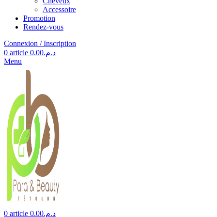
Cheveux
Accessoire
Promotion
Rendez-vous
Connexion / Inscription
0
article
0.00
د.م.
Menu
0
article
0.00
د.م.