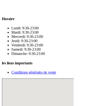
! Nous sommes fiers d’offrir une vaste sélection de produits de
qualité pour répondre à tous vos besoins en matière de santé et de
beauté.
Horaire
Lundi: 9:30-23:00
Mardi: 9:30-23:00
Mercredi: 9:30-23:00
Jeudi: 9:30-23:00
Vendredi: 9:30-23:00
Samedi: 9:30-23:00
Dimanche: 9:30-23:00
les liens importants
Conditions générales de vente