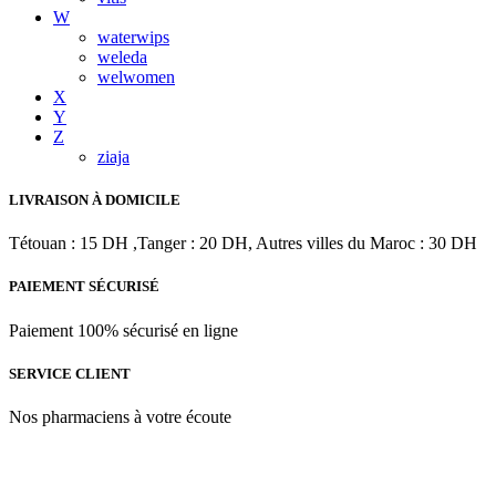
W
waterwips
weleda
welwomen
X
Y
Z
ziaja
LIVRAISON À DOMICILE
Tétouan : 15 DH ,Tanger : 20 DH, Autres villes du Maroc : 30 DH
PAIEMENT SÉCURISÉ
Paiement 100% sécurisé en ligne
SERVICE CLIENT
Nos pharmaciens à votre écoute
Para & beauty Tétouan votre destination pour la santé et le bien-être