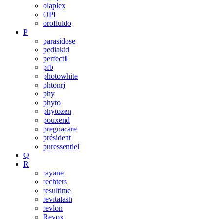
olaplex
OPI
orofluido
P
parasidose
pediakid
perfectil
pfb
photowhite
phtonrj
phy
phyto
phytozen
pouxend
pregnacare
président
puressentiel
Q
R
rayane
rechters
resultime
revitalash
revlon
Revox