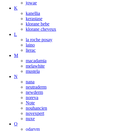
jowae
K
kanellia
kerastase
klorane bebe
klorane cheveux
L
la roche posay
laino
lierac
M
macadamia
melawhite
mustela
N
nana
neutraderm
newderm
noreva
Note
nouhancien
novexpert
nuxe
O
odarym