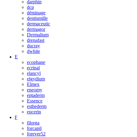
darphin
dcp
déminage
dentismille
dermaceutic
dermagor
Dermalium
drenafast
ducray
dwhite
E
ecophane
ecrinal
elancyl
elgydium
Elmex
eneomy
eptaderm
Essence
esthederm
eucerin
F
filorga
forcapil
forever52