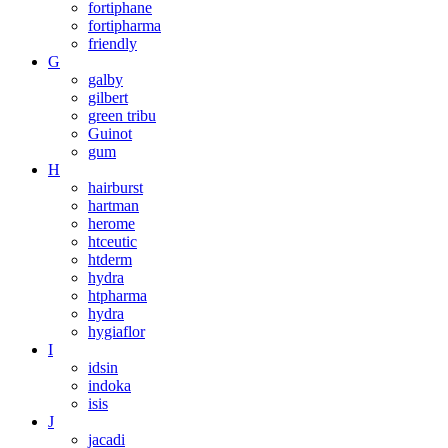
fortiphane
fortipharma
friendly
G
galby
gilbert
green tribu
Guinot
gum
H
hairburst
hartman
herome
htceutic
htderm
hydra
htpharma
hydra
hygiaflor
I
idsin
indoka
isis
J
jacadi