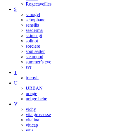
Rogecaveilles
S
sanogyl
sebophane
sensilis
sesderma
skintsugi
solinot
sorciere
soul sester
steampod
summer’s eve
svr
T
tricovil
U
URBAN
uriage
uriage bebe
V
vichy
vita grossesse
vitalina
viticap
vitis