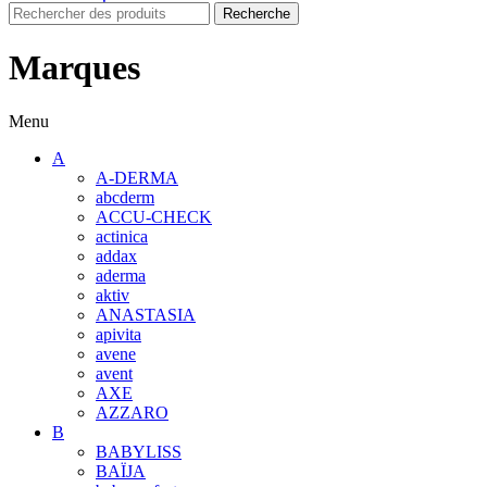
Recherche
Marques
Menu
A
A-DERMA
abcderm
ACCU-CHECK
actinica
addax
aderma
aktiv
ANASTASIA
apivita
avene
avent
AXE
AZZARO
B
BABYLISS
BAÏJA