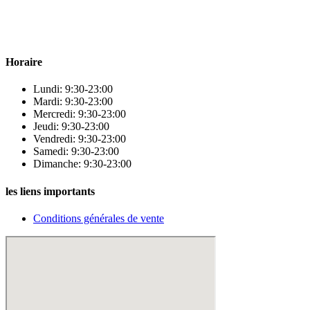
! Nous sommes fiers d’offrir une vaste sélection de produits de
qualité pour répondre à tous vos besoins en matière de santé et de
beauté.
Horaire
Lundi: 9:30-23:00
Mardi: 9:30-23:00
Mercredi: 9:30-23:00
Jeudi: 9:30-23:00
Vendredi: 9:30-23:00
Samedi: 9:30-23:00
Dimanche: 9:30-23:00
les liens importants
Conditions générales de vente