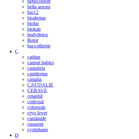
bebeconfort
bella aurora
bio12
bioderma
biofar
biokap
bodydetox
Botot
buccotherm
C
caditar
canpol babies
cantabria
capiderma
castalia
CAUDALIE
CERAVE
cetaphil
codexial
colorsoin
cryo fever
cumlaude
curasept
cystiphane
D