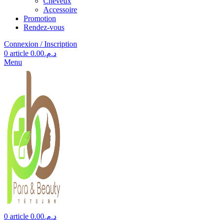
Cheveux
Accessoire
Promotion
Rendez-vous
Connexion / Inscription
0
article
0.00
د.م.
Menu
0
article
0.00
د.م.