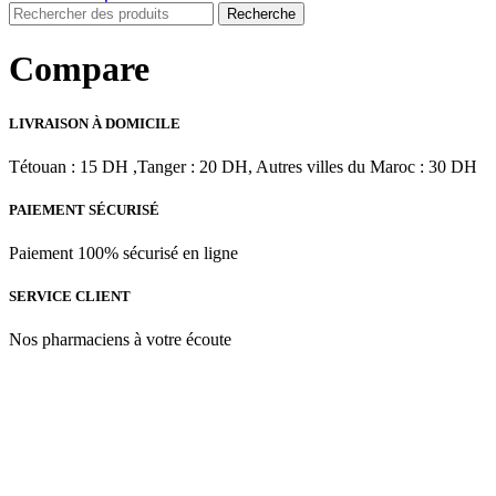
Recherche
Compare
LIVRAISON À DOMICILE
Tétouan : 15 DH ,Tanger : 20 DH, Autres villes du Maroc : 30 DH
PAIEMENT SÉCURISÉ
Paiement 100% sécurisé en ligne
SERVICE CLIENT
Nos pharmaciens à votre écoute
Para & beauty Tétouan votre destination pour la santé et le bien-être
! Nous sommes fiers d’offrir une vaste sélection de produits de
qualité pour répondre à tous vos besoins en matière de santé et de
beauté.