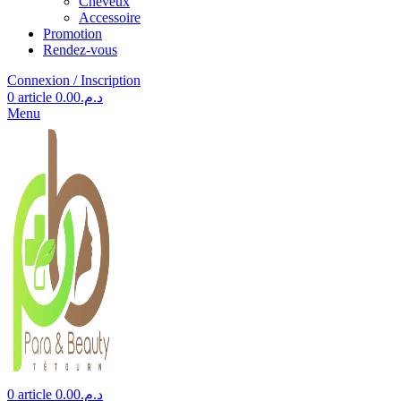
Cheveux
Accessoire
Promotion
Rendez-vous
Connexion / Inscription
0
article
0.00
د.م.
Menu
0
article
0.00
د.م.