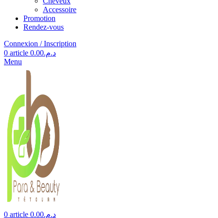
Cheveux
Accessoire
Promotion
Rendez-vous
Connexion / Inscription
0
article
0.00
د.م.
Menu
0
article
0.00
د.م.