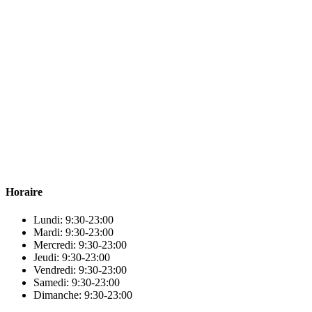
Para & beauty Tétouan votre destination pour la santé et le bien-être !
Horaire
Lundi: 9:30-23:00
Mardi: 9:30-23:00
Mercredi: 9:30-23:00
Jeudi: 9:30-23:00
Vendredi: 9:30-23:00
Samedi: 9:30-23:00
Dimanche: 9:30-23:00