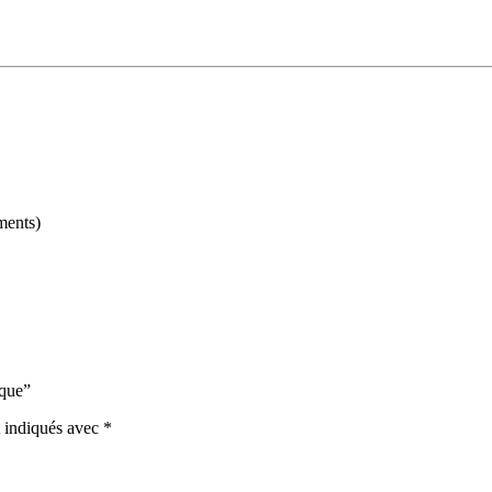
ments)
ique”
t indiqués avec
*