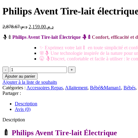
Philips Avent Tire-lait électriqu
Le
Le
2,878.67
د.م.
2,159.00
د.م.
prix
prix
🤱🍼
Philips
Avent Tire-lait Électrique 🤱🍼
initial
actuel
Confort, efficacité et 
était :
est :
✨ Exprimez votre lait🍼 en toute simplicité et conf
د.م.2,159.00.
د.م.2,878.67.
🌸🤱 Une technologie inspirée de la nature pour un
🤫 🤱Discret, confortable et facile à utiliser : le
quantité
de
Ajouter au panier
Philips
Ajouter à la liste de souhaits
Avent
Catégories :
Accessoires Repas
,
Allaitement
,
Bébé&Maman1
,
Bébés
,
Tire-
Partager :
lait
électrique
Description
Avis (0)
Description
🍼
Philips Avent Tire-lait Électrique