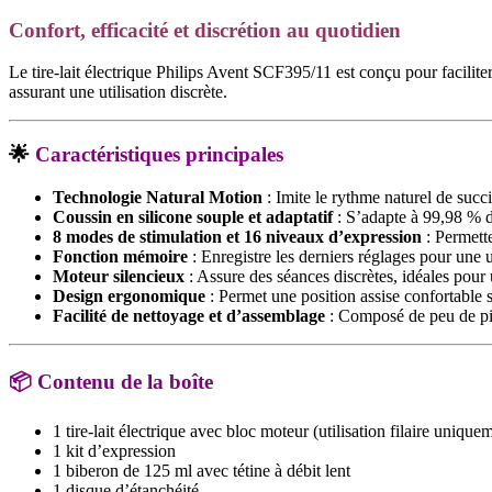
Confort, efficacité et discrétion au quotidien
Le tire-lait électrique Philips Avent SCF395/11 est conçu pour faciliter
assurant une utilisation discrète.
🌟
Caractéristiques principales
Technologie Natural Motion
:
Imite le rythme naturel de succ
Coussin en silicone souple et adaptatif
:
S’adapte à 99,98 % d
8 modes de stimulation et 16 niveaux d’expression
:
Permette
Fonction mémoire
:
Enregistre les derniers réglages pour une ut
Moteur silencieux
:
Assure des séances discrètes, idéales pour 
Design ergonomique
:
Permet une position assise confortable 
Facilité de nettoyage et d’assemblage
:
Composé de peu de pièc
📦
Contenu de la boîte
1 tire-lait électrique avec bloc moteur (utilisation filaire unique
1 kit d’expression
1 biberon de 125 ml avec tétine à débit lent
1 disque d’étanchéité