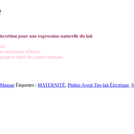
e
discrétion pour une expression naturelle du lait
ort.
e expression efficace.
 compagnon idéal des jeunes mamans.
Maman
Étiquettes :
MATERNITÉ
,
Philips Avent Tire-lait Électrique
,
S