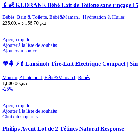
🍼👶 KLORANE Bébé Lait de Toilette sans rinçage | 
Bébés
,
Bain & Toilette
,
Bébé&Maman1
,
Hydratation & Huiles
Le
Le
235.00
د.م.
156.70
د.م.
prix
prix
initial
actuel
était :
est :
Aperçu rapide
د.م.156.70.
د.م.235.00.
Ajouter à la liste de souhaits
Ajouter au panier
💜🤱 ⚡🍼Lansinoh Tire-Lait Electrique Compact | Sin
Maman
,
Allaitement
,
Bébé&Maman1
,
Bébés
1,800.00
د.م.
-25%
Aperçu rapide
Ajouter à la liste de souhaits
Ce
Choix des options
produit
a
Philips Avent Lot de 2 Tétines Natural Response
plusieurs