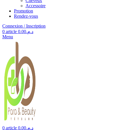
Cheveux
Accessoire
Promotion
Rendez-vous
Connexion / Inscription
0
article
0.00
د.م.
Menu
0
article
0.00
د.م.