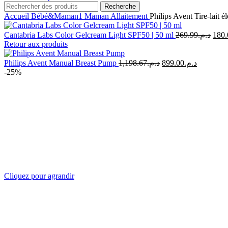
Recherche
Accueil
Bébé&Maman1
Maman
Allaitement
Philips Avent Tire-lait é
Le
Cantabria Labs Color Gelcream Light SPF50 | 50 ml
269.99
د.م.
180.
prix
Retour aux produits
initia
était 
Le
Le
Philips Avent Manual Breast Pump
1,198.67
د.م.
899.00
د.م.
prix
prix
-25%
initial
actuel
était :
est :
د.م.1,198.67.
Cliquez pour agrandir