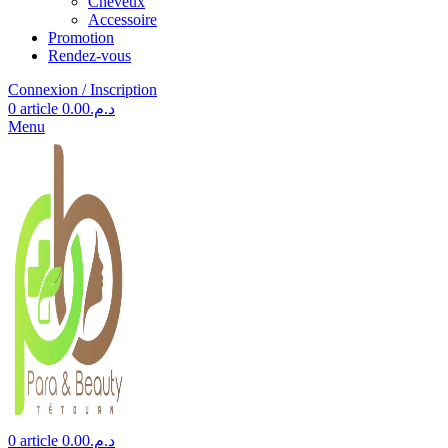
Cheveux
Accessoire
Promotion
Rendez-vous
Connexion / Inscription
0
article
0.00
د.م.
Menu
0
article
0.00
د.م.