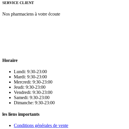
SERVICE CLIENT
Nos pharmaciens à votre écoute
Para & beauty Tétouan votre destination pour la santé et le bien-être
! Nous sommes fiers d’offrir une vaste sélection de produits de
qualité pour répondre à tous vos besoins en matière de santé et de
beauté.
Horaire
Lundi: 9:30-23:00
Mardi: 9:30-23:00
Mercredi: 9:30-23:00
Jeudi: 9:30-23:00
Vendredi: 9:30-23:00
Samedi: 9:30-23:00
Dimanche: 9:30-23:00
les liens importants
Conditions générales de vente